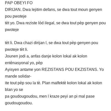
PAP OBEYI FO
DIRIJAN. Dwa lejitim defans, se dwa tout moun genyen
pou pwoteje
tèt yo. Dwa reziste lòd ilegal, se dwa tout pèp genyen pou
pwoteje
tèt li. Dwa chazi dirijan l, se dwa tout pèp genyen pou
pwoteje tèt li.
Jounen jodi a, anfas danje kolon lokal ak kolon
entènasyonal yo, pèp
Ayisyen antame yon REZISTANS POU EKZISTANS. Yo
mande solidar-
ite tout pèp sou la tè. Plan malfektè kolon lokal ak kolon
blan yo se
pa goudougoudou, men l kraze peyi an pi mal pase
goudougoudou.