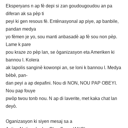
Eksperyans n ap fè depi si zan goudougoudou an pa
diferan ak sa pèp ti
peyi ki gen resous fè. Entènasyonal ap piye, ap banbile,
pandan medya
yo fèmen je yo, sou manti anbasadè ap fè sou non pèp.
Lame k pare
pou kraze zo pèp lan, se òganizasyon eta Ameriken ki
bannou l. Kolera
ak lapolis sanginè kowonpi an, se loni k bannou l. Medya
bèbè, pan-
dan peyi a ap depafini. Nou di NON, NOU PAP OBEYI.
Nou pap fouye
pwòp twou tonb nou. N ap di laverite, met kaka chat lan
deyò.
Oganizasyon ki siyen mesaj sa a