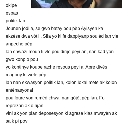
okipe
espas
politik lan.
Jounen jodi a, se gwo batay pou pèp Ayisyen ka
ekzèse dwa vòt li. Sila yo ki fè dappiyanp sou èd lan vle
anpeche pèp
lan chwazi moun li vle pou dirije peyi an, nan kad yon
gwo konplo pou
yo kontinye koupe rache resous peyi a. Apre divès
magouy ki wete pèp
lan nan ekwasyon politik lan, kolon lokal mete ak kolon
entènasyonal
pou foure yon remèd chwal nan gòjèt pèp lan. Fo
reprezan ak dirijan,
vini ak yon plan deposesyon ki agrese klas mwayèn ak
sa k pi pòv