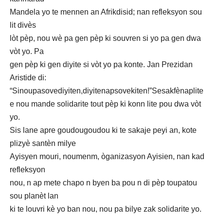
Mandela yo te mennen an Afrikdisid; nan refleksyon sou
lit divès
lòt pèp, nou wè pa gen pèp ki souvren si yo pa gen dwa
vòt yo. Pa
gen pèp ki gen diyite si vòt yo pa konte. Jan Prezidan
Aristide di:
“Sinoupasovediyiten,diyitenapsovekiten!”Sesakfènaplite
e nou mande solidarite tout pèp ki konn lite pou dwa vòt
yo.
Sis lane apre goudougoudou ki te sakaje peyi an, kote
plizyè santèn milye
Ayisyen mouri, noumenm, òganizasyon Ayisien, nan kad
refleksyon
nou, n ap mete chapo n byen ba pou n di pèp toupatou
sou planèt lan
ki te louvri kè yo ban nou, nou pa bilye zak solidarite yo.