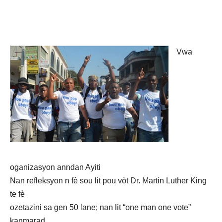
Vwa
oganizasyon anndan Ayiti
Nan refleksyon n fè sou lit pou vòt Dr. Martin Luther King
te fè
ozetazini sa gen 50 lane; nan lit “one man one vote”
kanmarad