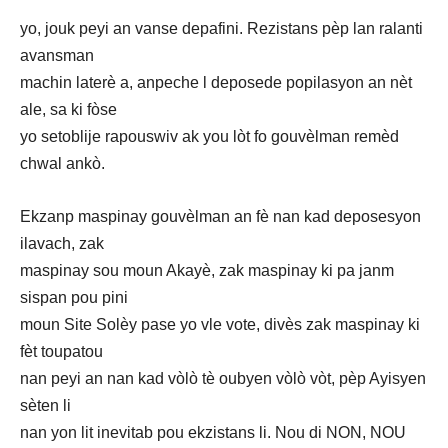
yo, jouk peyi an vanse depafini. Rezistans pèp lan ralanti
avansman
machin laterè a, anpeche l deposede popilasyon an nèt
ale, sa ki fòse
yo setoblije rapouswiv ak you lòt fo gouvèlman remèd
chwal ankò.
Ekzanp maspinay gouvèlman an fè nan kad deposesyon
ilavach, zak
maspinay sou moun Akayè, zak maspinay ki pa janm
sispan pou pini
moun Site Solèy pase yo vle vote, divès zak maspinay ki
fèt toupatou
nan peyi an nan kad vòlò tè oubyen vòlò vòt, pèp Ayisyen
sèten li
nan yon lit inevitab pou ekzistans li. Nou di NON, NOU