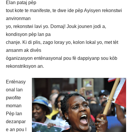
Elan pataj pèp
tout kote te manifeste, te dwe ide pèp Ayisyen rekonstwi
anvironman
yo, rekonstwi lavi yo. Domaj! Jouk jounen jodi a,
kondisyon pèp lan pa
chanje. Ki di plis, zago loray yo, kolon lokal yo, met tèt
ansanm ak divès
òganizasyon entènasyonal pou fè dappiyanp sou kòb
rekonstriksyon an.
Entènasy
onal lan
pwofite
moman
Pèp lan
dezanpar
e an pou l